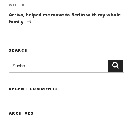
Nächster
WEITER
Beitrag
Arriva, helped me move to Berlin with my whole
family.
SEARCH
Suche
Suche
nach:
RECENT COMMENTS
ARCHIVES