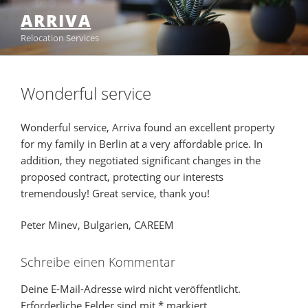
Zum
ARRIVA
Inhalt
Relocation Services
springen
Wonderful service
Wonderful service, Arriva found an excellent property
for my family in Berlin at a very affordable price. In
addition, they negotiated significant changes in the
proposed contract, protecting our interests
tremendously! Great service, thank you!
Peter Minev, Bulgarien, CAREEM
Schreibe einen Kommentar
Deine E-Mail-Adresse wird nicht veröffentlicht.
Erforderliche Felder sind mit
*
markiert